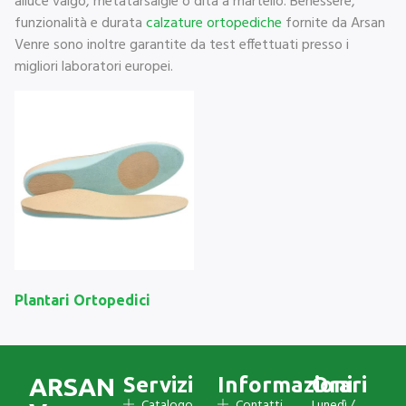
alluce valgo, metatarsalgie o dita a martello. Benessere,
funzionalità e durata
calzature ortopediche
fornite da Arsan
Venre sono inoltre garantite da test effettuati presso i
migliori laboratori europei.
Plantari Ortopedici
ARSAN
Servizi
Informazioni
Orari
Catalogo
Contatti
Lunedì /